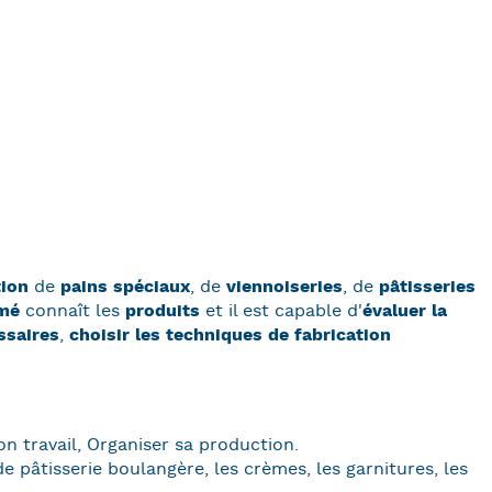
tion
de
pains spéciaux
, de
viennoiseries
, de
pâtisseries
mé
connaît les
produits
et il est capable d'
évaluer la
ssaires
,
choisir les techniques de fabrication
son travail, Organiser sa production.
de pâtisserie boulangère, les crèmes, les garnitures, les