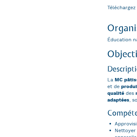
Téléchargez
Organis
Éducation n
Objecti
Descript
La
MC pâtis
et de
produi
qualité
des
adaptées
, s
Compéte
Approvisi
Nettoyer 