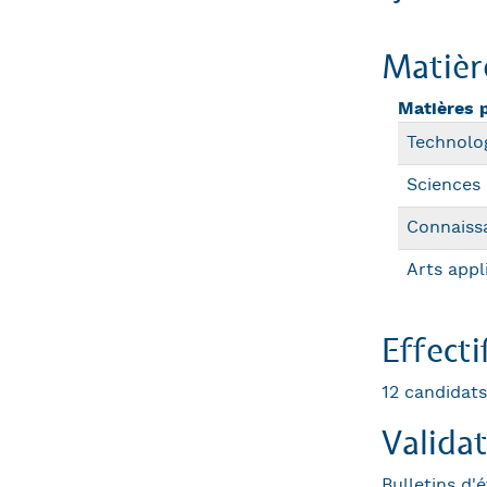
Matièr
Matières 
Technolog
Sciences
Connaissa
Arts appl
Effecti
12 candida
Valida
Bulletins d'