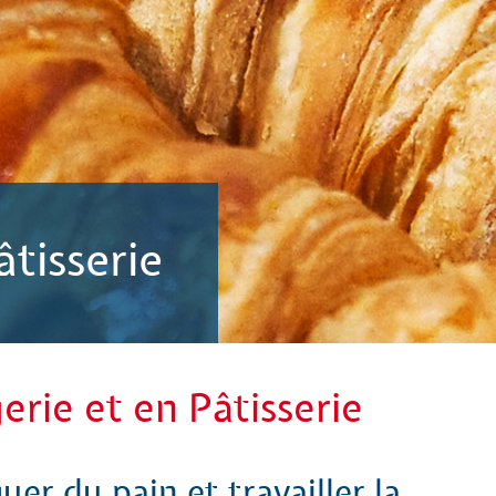
tisserie
rie et en Pâtisserie
quer du pain et travailler la