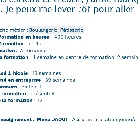
. Je peux me lever tôt pour aller t
iche métier :
Boulangerie
Pâtisserie
 formation en heures
400 heures
 formation
en 1 an
mation
Alternance
a formation
1 semaine en centre de formation, 2 semain
sé à l'école
: 13 semaines
sé en entreprise
: 39 semaines
arcours
: collectif
 formation
: présentiel
e la formation
: 12
enseignement
Mona JAOUI
- Assistante relation jeune/e