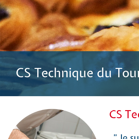
CS Technique du Tour
CS Te
" Je s