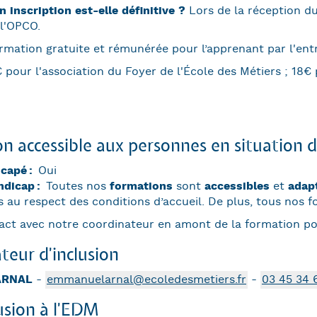
inscription est-elle définitive ?
Lors de la réception d
l'OPCO.
rmation gratuite et rémunérée pour l’apprenant par l'ent
 pour l'association du Foyer de l'École des Métiers ;
18€ 
n accessible aux personnes en situation 
icapé
Oui
ndicap
Toutes nos
formations
sont
accessibles
et
adap
s au respect des conditions d’accueil. De plus, tous nos f
act avec notre coordinateur en amont de la formation pou
teur d'inclusion
ARNAL
-
emmanuelarnal@ecoledesmetiers.fr
-
03 45 34 
lusion à l'EDM