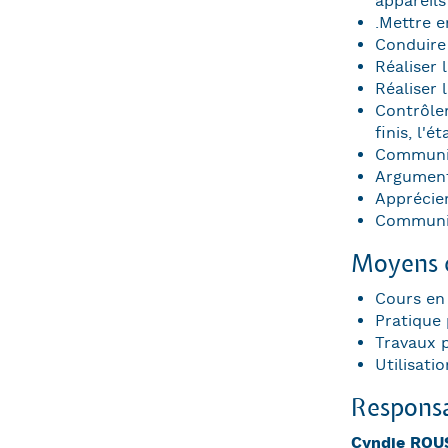
appareils
.Mettre e
Conduire 
Réaliser 
Réaliser 
Contrôler
finis, l'é
Communiq
Argument
Apprécie
Communiqu
Moyens e
Cours en 
Pratique 
Travaux p
Utilisati
Responsa
Cyndie ROU