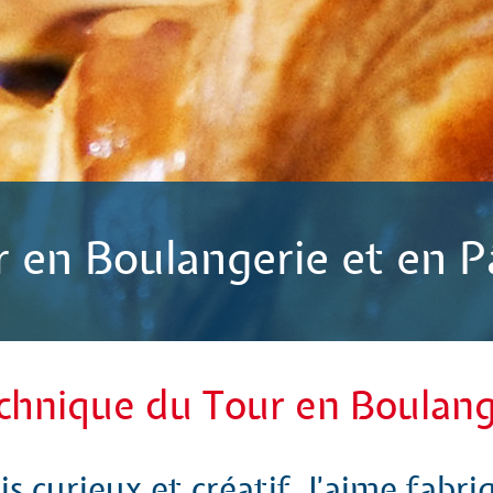
 en Boulangerie et en Pâ
chnique du Tour en Boulange
uis curieux et créatif, J'aime fabri