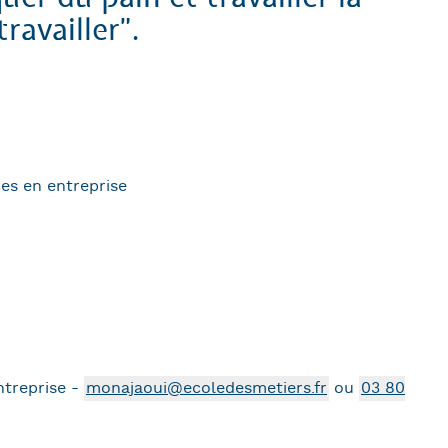
ravailler".
es en entreprise
ntreprise -
monajaoui@ecoledesmetiers.fr
ou
03 80