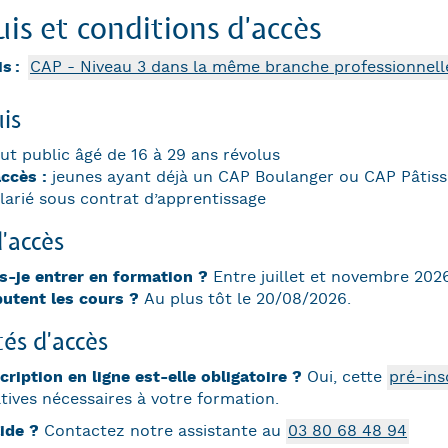
is et conditions d'accès
is
CAP - Niveau 3 dans la même branche professionnell
is
ut public âgé de 16 à 29 ans révolus
accès :
jeunes ayant déjà un CAP Boulanger ou CAP Pâtis
larié sous contrat d’apprentissage
d'accès
s-je entrer en formation ?
Entre juillet et novembre 2026
utent les cours ?
Au plus tôt le 20/08/2026.
és d'accès
cription en ligne est-elle obligatoire ?
Oui, cette
pré-ins
tives nécessaires à votre formation.
ide ?
Contactez notre assistante au
03 80 68 48 94