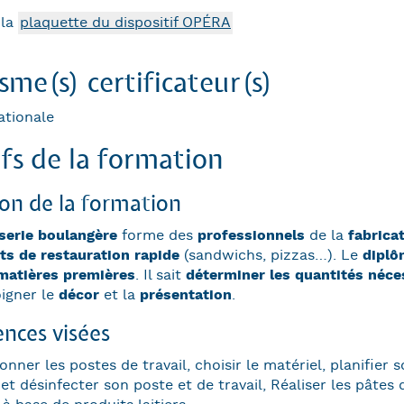
 la
plaquette du dispositif OPÉRA
me(s) certificateur(s)
ationale
fs de la formation
ion de la formation
serie boulangère
forme des
professionnels
de la
fabrica
ts de restauration rapide
(sandwichs, pizzas…). Le
diplô
matières premières
. Il sait
déterminer les quantités néce
oigner le
décor
et la
présentation
.
nces visées
onner les postes de travail, choisir le matériel, planifier 
et désinfecter son poste et de travail, Réaliser les pâtes 