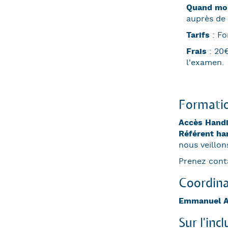
Quand mon 
auprès de 
Tarifs
: Fo
Frais
:
20€
l'examen.
Formatio
Accès Hand
Référent ha
nous veillon
Prenez cont
Coordina
Emmanuel 
Sur l'inc