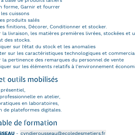
 à base de produits laitiers
n forme, Garnir et fourrer
les cuissons
les produits salés
les finitions, Décorer, Conditionner et stocker.
 la livraison, les matières premières livrées, stockées et u
tat des stocks.
uer sur l’état du stock et les anomalies
er sur les caractéristiques technologiques et commercia
r la pertinence des remarques du personnel de vente
er sur les éléments relatifs à l'environnement économiqu
t outils mobilisés
présentiel,
professionnelle en atelier,
ratiques en laboratoires,
on de plateformes digitales.
ble de formation
SSEAU
-
cyndierousseau@ecoledesmetiers.fr