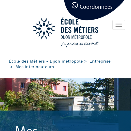
Panneau de gestion des cookies
Aller
Coordonnées
au
contenu
principal
Toggl
navig
École des Métiers - Dijon métropole
Entreprise
Mes interlocuteurs