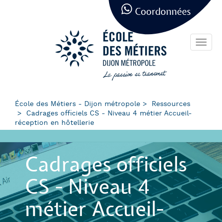
Panneau de gestion des cookies
Aller
Coordonnées
au
contenu
principal
Toggl
navig
École des Métiers - Dijon métropole
Ressources
Cadrages officiels CS - Niveau 4 métier Accueil-
réception en hôtellerie
Cadrages officiels
CS - Niveau 4
métier Accueil-