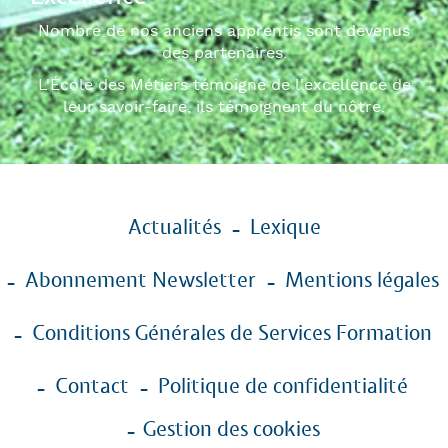
Nombre de nos anciens apprentis sont devenus
des partenaires.
L'École des Métiers témoigne de l'excellence de
leur savoir-faire, ils témoignent du nôtre.
Menu
Actualités
Lexique
Pied
de
Abonnement Newsletter
Mentions légales
page
Conditions Générales de Services Formation
Contact
Politique de confidentialité
Gestion des cookies