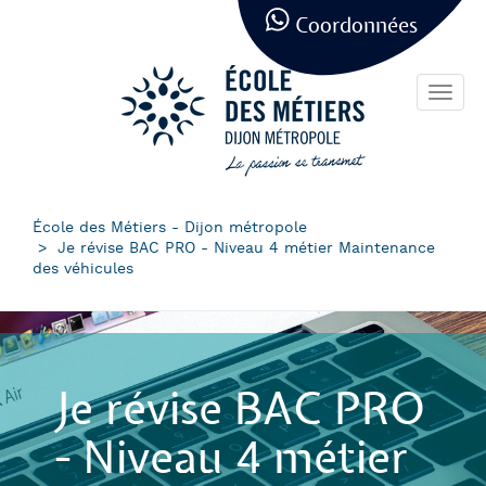
Panneau de gestion des cookies
Aller
Coordonnées
au
contenu
principal
Toggl
navig
École des Métiers - Dijon métropole
Je révise BAC PRO - Niveau 4 métier Maintenance
des véhicules
Je révise BAC PRO
- Niveau 4 métier