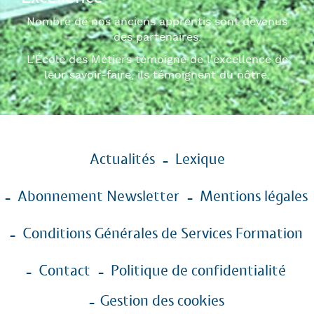
Nombre de nos anciens apprentis sont devenus
des partenaires.
L'École des Métiers témoigne de l'excellence de
leur savoir-faire, ils témoignent du nôtre.
Menu
Actualités
Lexique
Pied
de
Abonnement Newsletter
Mentions légales
page
Conditions Générales de Services Formation
Contact
Politique de confidentialité
Gestion des cookies