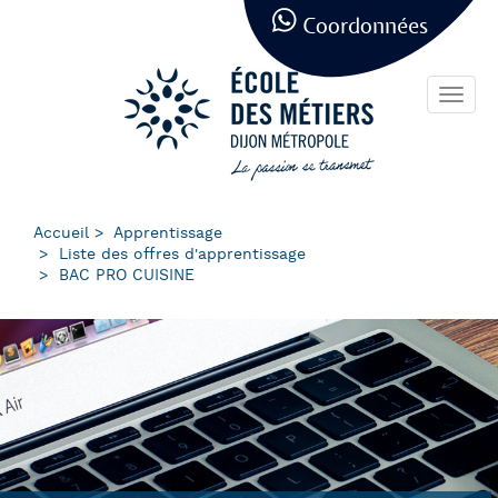
Panneau de gestion des cookies
Aller
Coordonnées
au
contenu
principal
Toggl
navig
Accueil
Apprentissage
Liste des offres d'apprentissage
BAC PRO CUISINE