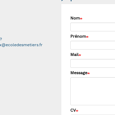
Nom
Prénom
?
ix@ecoledesmetiers.fr
Mail
Message
CV