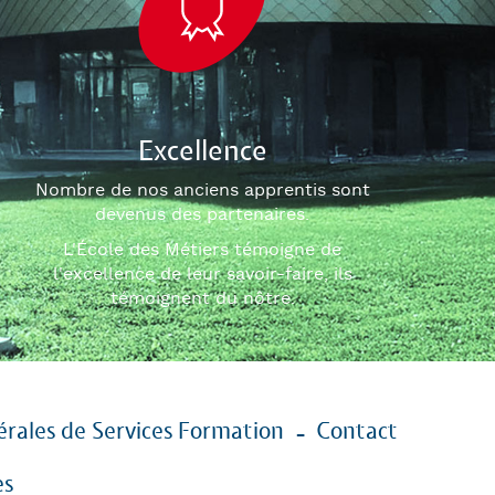
Excellence
Nombre de nos anciens apprentis sont
devenus des partenaires.
L'École des Métiers témoigne de
l'excellence de leur savoir-faire, ils
témoignent du nôtre.
rales de Services Formation
Contact
es