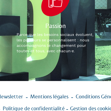
Passion
Parce que les besoins sociaux évoluent,
les parcours se personnalisent : nous
accompagnons le changement pour
toutes et tous, avec chacun
·e
.
ewsletter
Mentions légales
Conditions Géné
Politique de confidentialité
Gestion des cooki