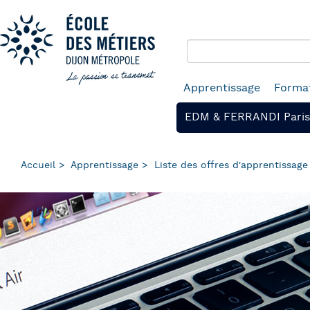
Panneau de gestion des cookies
Aller
au
contenu
principal
Navigation
Apprentissage
Format
principale
EDM & FERRANDI Paris
Accueil
Apprentissage
Liste des offres d'apprentissage