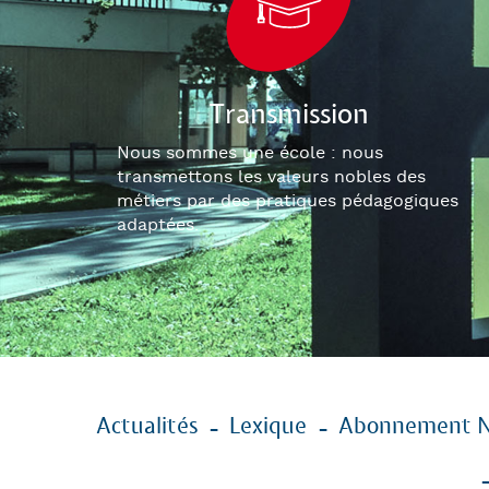
Transmission
Nous sommes une école : nous
transmettons les valeurs nobles des
métiers par des pratiques pédagogiques
adaptées.
Menu
Actualités
Lexique
Abonnement N
Pied
de