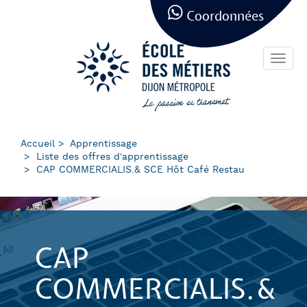
Panneau de gestion des cookies
Aller
Coordonnées
au
contenu
principal
Toggl
navig
Accueil
Apprentissage
Liste des offres d'apprentissage
CAP COMMERCIALIS.& SCE Hôt Café Restau
CAP
COMMERCIALIS.&