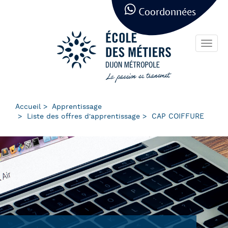
Panneau de gestion des cookies
Aller
Coordonnées
au
contenu
principal
Toggl
navig
Accueil
Apprentissage
Liste des offres d'apprentissage
CAP COIFFURE